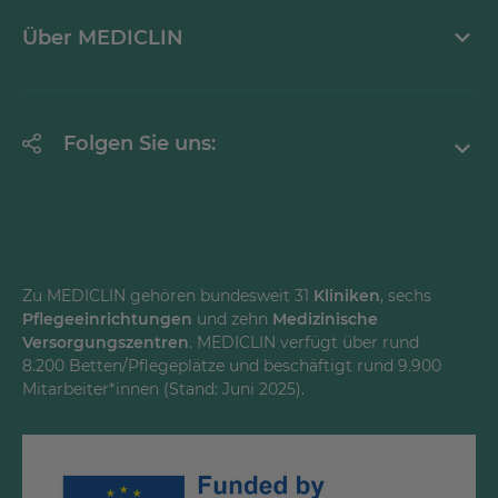
Mediathek
Über MEDICLIN
Krankheitsbilder A-Z
Erklärung zur Barrierefreiheit
Unternehmen
Folgen Sie uns:
Einrichtungen
Facebook
Instagram
Youtube
Zu MEDICLIN gehören bundesweit 31
Kliniken
, sechs
Pflegeeinrichtungen
und zehn
Medizinische
LinkedInd
Versorgungszentren
. MEDICLIN verfügt über rund
8.200 Betten/Pflegeplätze und beschäftigt rund 9.900
Mitarbeiter*innen (Stand: Juni 2025).