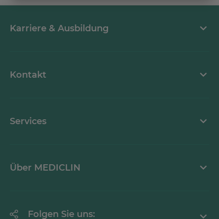
Karriere & Ausbildung
MEDICLIN als Arbeitgeber
Kontakt
Stellenangebote
Kontaktformular
Services
Ansprechpartner
Mediathek
Über MEDICLIN
Krankheitsbilder A-Z
Erklärung zur Barrierefreiheit
Unternehmen
Folgen Sie uns: