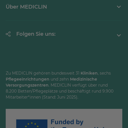
Mediathek
Über MEDICLIN
Krankheitsbilder A-Z
Erklärung zur Barrierefreiheit
Unternehmen
Folgen Sie uns:
Einrichtungen
Facebook
Instagram
Youtube
Zu MEDICLIN gehören bundesweit 31
Kliniken
, sechs
Pflegeeinrichtungen
und zehn
Medizinische
LinkedInd
Versorgungszentren
. MEDICLIN verfügt über rund
8.200 Betten/Pflegeplätze und beschäftigt rund 9.900
Mitarbeiter*innen (Stand: Juni 2025).